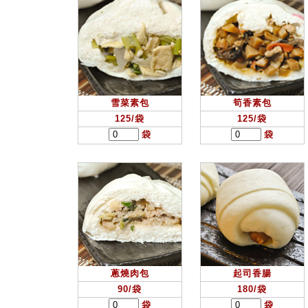
雪菜素包
筍香素包
125/袋
125/袋
袋
袋
蔥燒肉包
起司香腸
90/袋
180/袋
袋
袋